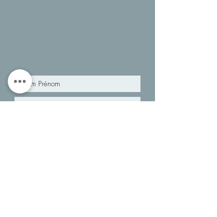
Tous droits réservés. Copyright 2020 MARION
DUTERTRE I
07 86 10 15 74
I
dutertremarion@gmail.com
I SIRET